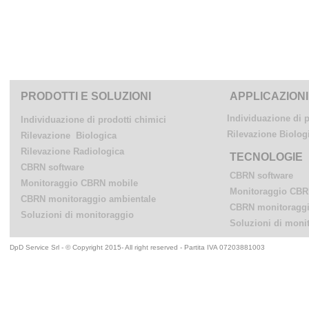
PRODOTTI E SOLUZIONI
APPLICAZIONI
Individuazione di p
Individuazione di prodotti chimici
Rilevazione Biolog
Rilevazione Biologica
Rilevazione Radiologica
TECNOLOGIE
CBRN software
CBRN software
Monitoraggio CBRN mobile
Monitoraggio CBR
CBRN monitoraggio ambientale
CBRN monitoraggi
Soluzioni di monitoraggio
Soluzioni di moni
DpD Service Srl - © Copyright 2015- All right reserved - Partita IVA 07203881003