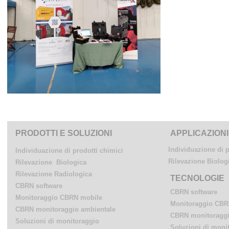
PRODOTTI E SOLUZIONI
APPLICAZIONI
Individuazione di p
Individuazione di prodotti chimici
Rilevazione Biolog
Rilevazione Biologica
Rilevazione Radiologica
TECNOLOGIE
CBRN software
CBRN software
Monitoraggio CBRN mobile
Monitoraggio CBR
CBRN monitoraggio ambientale
CBRN monitoraggi
Soluzioni di monitoraggio
Soluzioni di moni