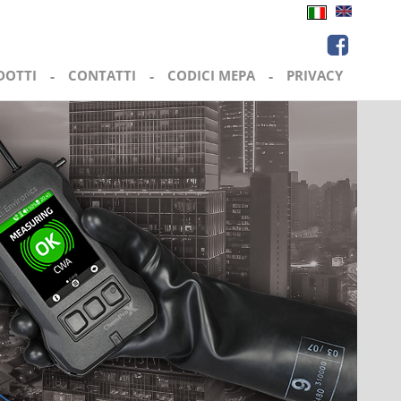
UPGRADE CP100 7 NBC
DOTTI
-
CONTATTI
-
CODICI MEPA
-
PRIVACY
21 FEBBRAIO 2018
Continua a leggere >>