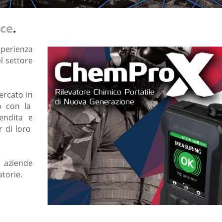
ice
.
sperienza
l settore
ercato in
o con la
vendita e
r di loro
n aziende
atorie.