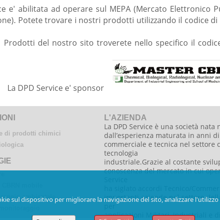
e e' abilitata ad operare sul MEPA (Mercato Elettronico P
e). Potete trovare i nostri prodotti utilizzando il codice di
 Prodotti del nostro sito troverete nello specifico il codi
ervice e' sponsor
IONI
L'AZIENDA
La DPD Service è una società nata 
 di prodotti chimici
dall’esperienza maturata in anni di 
commerciale e tecnica nel settore 
iologica
tecnologia
GIE
industriale.Grazie al costante svilu
conoscenza del mercato in cui oper
re
Service
o CBRN mobile
ha siglato accordi Tecnico/Commerc
importanti aziende nel settore dell
raggio ambientale
ie sul dispositivo per migliorare la navigazione del sito, analizzare l'utilizzo 
per
 monitoraggio
applicazioni Militari, Industriali e d