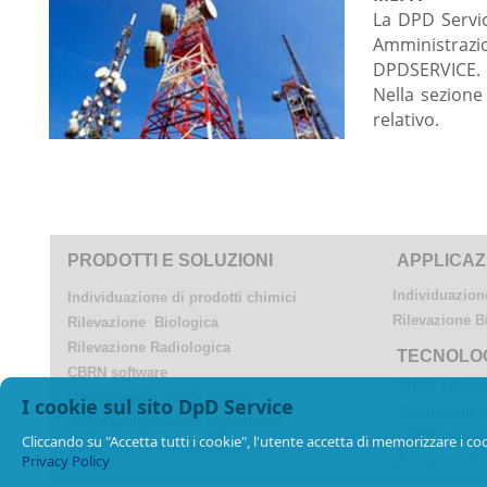
La DPD Servic
Amministrazion
DPDSERVICE.
Nella sezione
relativo.
La DPD S
PRODOTTI E SOLUZIONI
APPLICAZ
Individuazione
Individuazione di prodotti chimici
Rilevazione B
Rilevazione Biologica
Rilevazione Radiologica
TECNOLO
CBRN software
CBRN softwa
Monitoraggio CBRN mobile
I cookie sul sito DpD Service
Monitoraggi
CBRN monitoraggio ambientale
CBRN monito
Cliccando su "Accetta tutti i cookie", l'utente accetta di memorizzare i cook
Soluzioni di monitoraggio
Privacy Policy
Soluzioni di